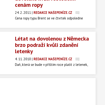
cenám ropy
24. 2. 2011
|
REDAKCE NAŠEPENÍZE.CZ
Cena ropy typu Brent se ve čtvrtek odpoledne
vyšplhala na 120 dolarů za barel. Podle analytiků
není letos v souvislosti s krizí v arabském světě
nereálné ani dosažení hladiny 200 dolarů za barel.
Létat na dovolenou z Německa
brzo podraží kvůli zdanění
letenky
4. 11. 2010
|
REDAKCE NAŠEPENÍZE.CZ
Daň, která se bude v příštím roce platit z letenek,
prodraží cestování z Německa. Martin Hupe, jednatel
Mezinárodního letiště v Drážďanech, ve čtvrtek
novinářům v Ústí nad Labem řekl, že daň zahrnou
letecké společnosti do cen letenek.