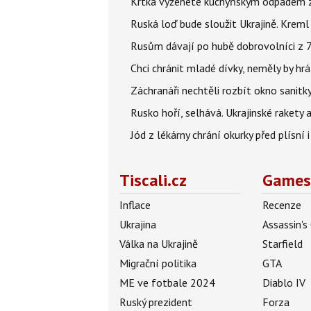
Krtka vyženete kuchyňským odpadem zab
Ruská loď bude sloužit Ukrajině. Kreml
Rusům dávají po hubě dobrovolníci z 72
Chci chránit mladé dívky, neměly by h
Záchranáři nechtěli rozbít okno sanitky
Rusko hoří, selhává. Ukrajinské rakety a
Jód z lékárny chrání okurky před plísní
Tiscali.cz
Games
Inflace
Recenze
Ukrajina
Assassin's
Válka na Ukrajině
Starfield
Migrační politika
GTA
ME ve fotbale 2024
Diablo IV
Ruský prezident
Forza