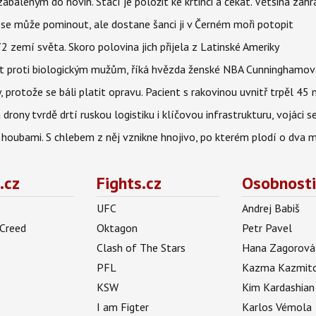
aleným do novin. Stačí je položit ke krtinci a čekat. Většina zah
 se může pominout, ale dostane šanci ji v Černém moři potopit
 zemí světa. Skoro polovina jich přijela z Latinské Ameriky
rát proti biologickým mužům, říká hvězda ženské NBA Cunninghamov
, protože se báli platit opravu. Pacient s rakovinou uvnitř trpěl 45
 drony tvrdě drtí ruskou logistiku i klíčovou infrastrukturu, vojáci 
 i houbami. S chlebem z něj vznikne hnojivo, po kterém plodí o dva 
.cz
Fights.cz
Osobnosti
UFC
Andrej Babiš
 Creed
Oktagon
Petr Pavel
Clash of The Stars
Hana Zagorová
PFL
Kazma Kazmit
KSW
Kim Kardashian
I am Figter
Karlos Vémola