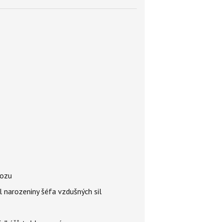
vozu
l narozeniny šéfa vzdušných sil