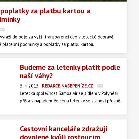
 poplatky za platbu kartou a
dmínky
yráží do boje za vyšší transparenci cen v letecké dopravě.
 platební podmínky a poplatky za platbu kartou.
Budeme za letenky platit podle
naší váhy?
3. 4. 2013
|
REDAKCE NAŠEPENÍZE.CZ
Letecká společnost Samoa Air se sídlem v Polynésii
přišla s nápadem, že cena letenky se stanoví přesně
podle počtu kilogramů toho kterého cestujícího.
Informoval o tom v úterý server BBC.
Cestovní kanceláře zdražují
dovolené kvůli rostoucím