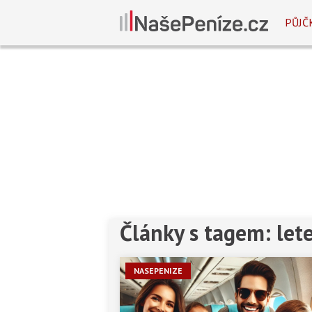
PŮJČ
Články s tagem: let
Předchozí
1
2
Další
NASEPENIZE