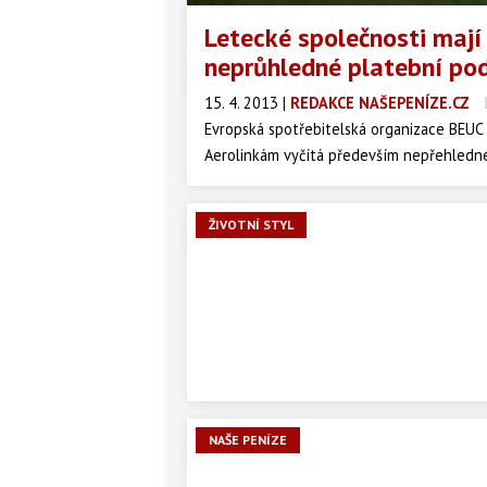
Letecké společnosti mají
neprůhledné platební po
15. 4. 2013
|
REDAKCE NAŠEPENÍZE.CZ
Evropská spotřebitelská organizace BEUC v
Aerolinkám vyčítá především nepřehledné
ŽIVOTNÍ STYL
NAŠE PENÍZE