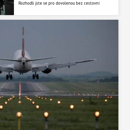
Rozhodli jste se pro dovolenou bez cestovní
kanceláře? Ušetříte, ale čekají na vás mnohá úskalí.
Především byste měli být pozorní při objednávání
letenek. Pokud se vám do rezervace vloudí malá
chybička, místo cesty za hranice všedních dnů
můžete skončit v letištní hale.