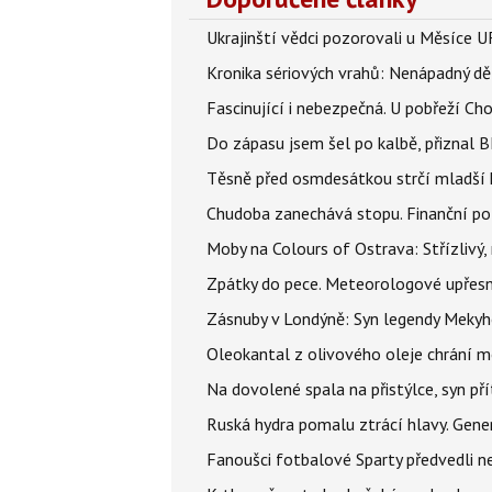
Ukrajinští vědci pozorovali u Měsíce U
Kronika sériových vrahů: Nenápadný děln
Fascinující i nebezpečná. U pobřeží Ch
Do zápasu jsem šel po kalbě, přiznal
Těsně před osmdesátkou strčí mladší k
Chudoba zanechává stopu. Finanční pot
Moby na Colours of Ostrava: Střízlivý, 
Zpátky do pece. Meteorologové upřesn
Zásnuby v Londýně: Syn legendy Mekyho
Oleokantal z olivového oleje chrání m
Na dovolené spala na přistýlce, syn přít
Ruská hydra pomalu ztrácí hlavy. Gener
Fanoušci fotbalové Sparty předvedli n