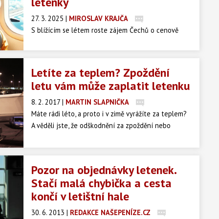
letenky
27. 3. 2025
|
MIROSLAV KRAJČA
​S blížícím se létem roste zájem Čechů o cenově
dostupné letenky. Kde hledat ty nejvýhodnější
nabídky a na co si dát pozor při plánování
dovolené?
Letíte za teplem? Zpoždění
letu vám může zaplatit letenku
8. 2. 2017
|
MARTIN SLAPNIČKA
Máte rádi léto, a proto i v zimě vyrážíte za teplem?
A věděli jste, že odškodnění za zpoždění nebo
zrušení letu se může pohybovat ve stejné výši jako
cena letenky do exotických destinací? Ano, je tomu
skutečně tak! Finanční kompenzace za zpožděný
Pozor na objednávky letenek.
nebo zrušený let, kterou stanovuje směrnice EU,
Stačí malá chybička a cesta
může být až 16 000 Kč na osobu, což odpovídá
končí v letištní hale
například ceně letenky na Filipíny. Jak to funguje?
30. 6. 2013
|
REDAKCE NAŠEPENÍZE.CZ