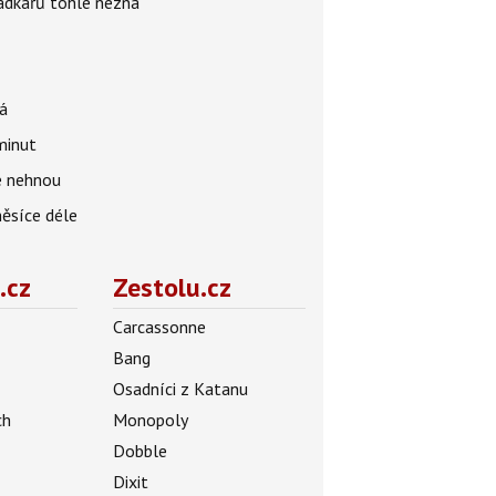
rádkářů tohle nezná
á
 minut
se nehnou
měsíce déle
.cz
Zestolu.cz
Carcassonne
Bang
Osadníci z Katanu
ch
Monopoly
Dobble
Dixit