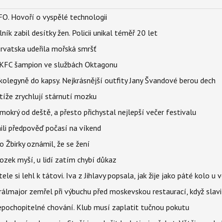
FO. Hovoří o vyspělé technologii
ík zabil desítky žen. Policii unikal téměř 20 let
orvatska udeřila mořská smršť
 BKFC šampion ve službách Oktagonu
olegyně do kapsy. Nejkrásnější outfity Jany Švandové berou dech
íže zrychlují stárnutí mozku
mokrý od deště, a přesto přichystal nejlepší večer festivalu
ili předpověď počasí na víkend
 Žbirky oznámil, že se žení
ozek myší, u lidí zatím chybí důkaz
ele si lehl k tátovi. Iva z Jihlavy popsala, jak žije jako páté kolo u 
álmajor zemřel při výbuchu před moskevskou restaurací, když slavi
epochopitelné chování. Klub musí zaplatit tučnou pokutu