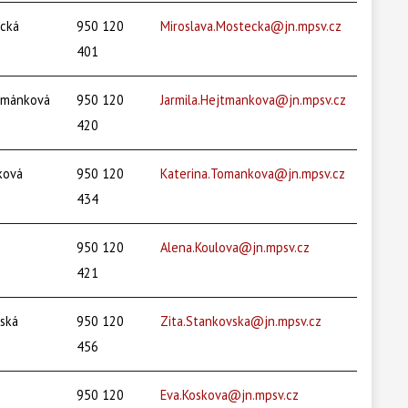
ecká
950 120
Miroslava.Mostecka@jn.mpsv.cz
401
jtmánková
950 120
Jarmila.Hejtmankova@jn.mpsv.cz
420
ková
950 120
Katerina.Tomankova@jn.mpsv.cz
434
950 120
Alena.Koulova@jn.mpsv.cz
421
vská
950 120
Zita.Stankovska@jn.mpsv.cz
456
950 120
Eva.Koskova@jn.mpsv.cz