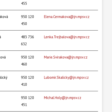
455
áková
950 120
Elena.Cermakova@jn.mpsv.cz
450
á
483 736
Lenka.Trejbalova@jn.mpsv.cz
632
ková
950 120
Marie.Svirakova@jn.mpsv.cz
460
lický
950 120
Lubomir.Skalicky@jn.mpsv.cz
410
950 120
Michal.Holy@jn.mpsv.cz
451