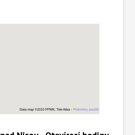
Data map ©2010 PPWK, Tele Atlas -
Podmínky použití
nad Nisou - Otevírací hodiny