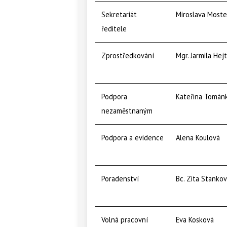
Sekretariát
Miroslava Most
ředitele
Zprostředkování
Mgr. Jarmila He
Podpora
Kateřina Tomán
nezaměstnaným
Podpora a evidence
Alena Koulová
Poradenství
Bc. Zita Stanko
Volná pracovní
Eva Kosková