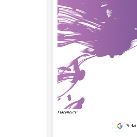
Placeholder
Přida