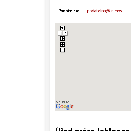
Podatelna:
podatelna@jn.mpsv.cz
Úřad práce Jablonec 