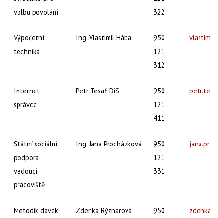
volbu povolání
322
Výpočetní
Ing. Vlastimil Hába
950
vlastimil
technika
121
312
Internet -
Petr Tesař, DiS
950
petr.tes
správce
121
411
Státní sociální
Ing. Jana Procházková
950
jana.pro
podpora -
121
vedoucí
331
pracoviště
Metodik dávek
Zdenka Rýznarová
950
zdenka.r