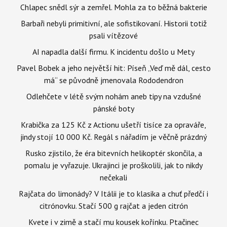
Chlapec snědl sýr a zemřel. Mohla za to běžná bakterie
Barbaři nebyli primitivní, ale sofistikovaní. Historii totiž
psali vítězové
AI napadla další firmu. K incidentu došlo u Mety
Pavel Bobek a jeho největší hit: Píseň „Veď mě dál, cesto
má“ se původně jmenovala Rododendron
Odlehčete v létě svým nohám aneb tipy na vzdušné
pánské boty
Krabička za 125 Kč z Actionu ušetří tisíce za opraváře,
jindy stojí 10 000 Kč. Regál s nářadím je věčně prázdný
Rusko zjistilo, že éra bitevních helikoptér skončila, a
pomalu je vyřazuje. Ukrajinci je proškolili, jak to nikdy
nečekali
Rajčata do limonády? V Itálii je to klasika a chuť předčí i
citrónovku. Stačí 500 g rajčat a jeden citrón
Kvete i v zimě a stačí mu kousek kořínku. Ptačinec