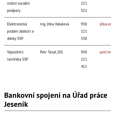
státní sociální
121
podpory
521
Elektronická
Ing. Jitka Vokalová
950
jitka.vok
podání žádostí o
121
dávky SSP
530
Výpočetní
Petr Tesař, DiS
950
petr.tes
technika SSP
121
411
Bankovní spojení na Úřad práce
Jeseník