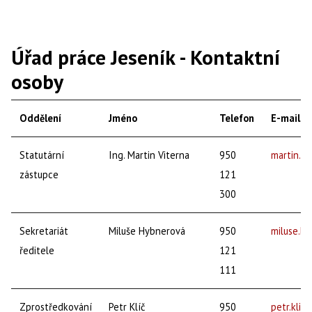
Úřad práce Jeseník - Kontaktní
osoby
Oddělení
Jméno
Telefon
E-mail
Statutární
Ing. Martin Viterna
950
martin.v
zástupce
121
300
Sekretariát
Miluše Hybnerová
950
miluse.h
ředitele
121
111
Zprostředkování
Petr Klíč
950
petr.klic