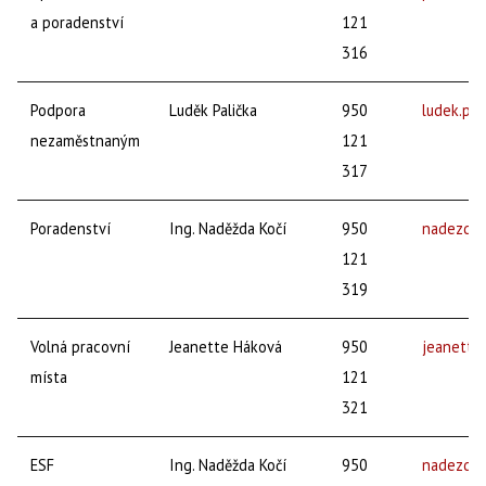
a poradenství
121
316
Podpora
Luděk Palička
950
ludek.pa
nezaměstnaným
121
317
Poradenství
Ing. Naděžda Kočí
950
nadezda.
121
319
Volná pracovní
Jeanette Háková
950
jeanette
místa
121
321
ESF
Ing. Naděžda Kočí
950
nadezda.