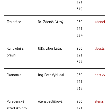
121
319
Trh práce
Bc. Zdeněk Vrtný
950
zdenek.v
121
324
Kontrolní a
JUDr. Libor Látal
950
libor.lat
právní
121
327
Ekonomie
Ing. Petr Vyhlídal
950
petr.vyhl
121
315
Poradenské
Alena Jedličková
950
alena.je
středisko pro
121