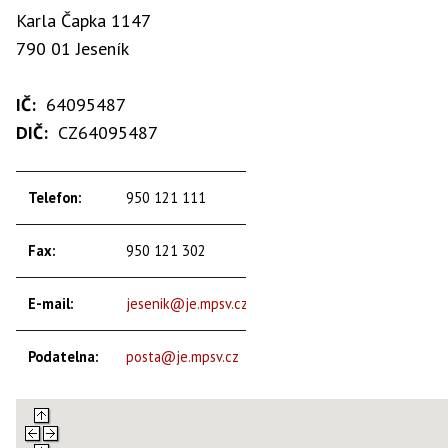
Karla Čapka 1147
790 01 Jeseník
IČ:
64095487
DIČ:
CZ64095487
Telefon:
950 121 111
Fax:
950 121 302
E-mail:
jesenik@je.mpsv.cz
Podatelna:
posta@je.mpsv.cz