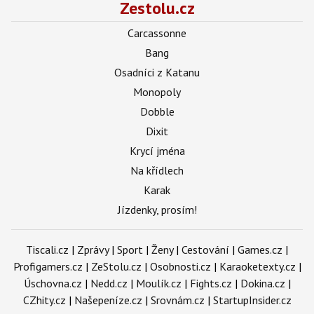
Zestolu.cz
Carcassonne
Bang
Osadníci z Katanu
Monopoly
Dobble
Dixit
Krycí jména
Na křídlech
Karak
Jízdenky, prosím!
Tiscali.cz
|
Zprávy
|
Sport
|
Ženy
|
Cestování
|
Games.cz
|
Profigamers.cz
|
ZeStolu.cz
|
Osobnosti.cz
|
Karaoketexty.cz
|
Úschovna.cz
|
Nedd.cz
|
Moulík.cz
|
Fights.cz
|
Dokina.cz
|
CZhity.cz
|
Našepeníze.cz
|
Srovnám.cz
|
StartupInsider.cz