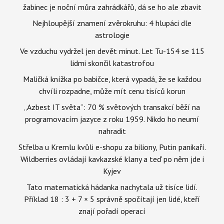
žabinec je noční můra zahrádkářů, dá se ho ale zbavit
Nejhloupější znamení zvěrokruhu: 4 hlupáci dle
astrologie
Ve vzduchu vydržel jen devět minut. Let Tu-154 se 115
lidmi skončil katastrofou
Maličká knížka po babičce, která vypadá, že se každou
chvíli rozpadne, může mít cenu tisíců korun
„Azbest IT světa“: 70 % světových transakcí běží na
programovacím jazyce z roku 1959. Nikdo ho neumí
nahradit
Střelba u Kremlu kvůli e-shopu za biliony, Putin panikaří.
Wildberries ovládají kavkazské klany a teď po něm jde i
Kyjev
Tato matematická hádanka nachytala už tisíce lidí.
Příklad 18 : 3 + 7 × 5 správně spočítají jen lidé, kteří
znají pořadí operací